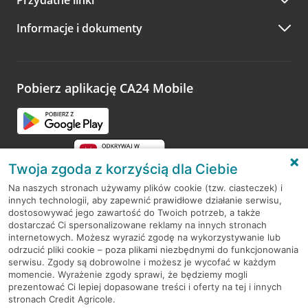
A po wizycie…
Informacje i dokumenty
Zachęcamy do podzielenia się z nami opinią o wizycie.
Wystarczy przejść na stronę
Oceń wizytę
, wyszukać
odwiedzoną placówkę i wypełnić formularz w ramach
platformy Profil Firmy w Google. Dziękujemy za wszystkie
opinie.
Pobierz aplikację CA24 Mobile
Przejdź do pytania
Twoja zgoda z korzyścią dla Ciebie
Na naszych stronach używamy plików cookie (tzw. ciasteczek) i
innych technologii, aby zapewnić prawidłowe działanie serwisu,
RODO
dostosowywać jego zawartość do Twoich potrzeb, a także
dostarczać Ci spersonalizowane reklamy na innych stronach
Regulamin serwisu
internetowych. Możesz wyrazić zgodę na wykorzystywanie lub
odrzucić pliki cookie – poza plikami niezbędnymi do funkcjonowania
Mapa serwisu
serwisu. Zgody są dobrowolne i możesz je wycofać w każdym
momencie. Wyrażenie zgody sprawi, że będziemy mogli
Polityka
Cookies
prezentować Ci lepiej dopasowane treści i oferty na tej i innych
stronach Credit Agricole.