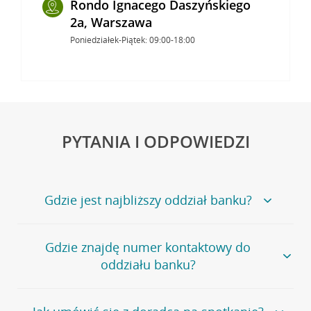
Rondo Ignacego Daszyńskiego
2a, Warszawa
Poniedziałek-Piątek: 09:00-18:00
PYTANIA I ODPOWIEDZI
Gdzie jest najbliższy oddział banku?
Jeśli szukasz oddziału naszego banku, zapraszamy na
Gdzie znajdę numer kontaktowy do
stronę
Placówki i bankomaty
, na której znajduje się
oddziału banku?
wygodna wyszukiwarka.
Alternatywnie, możesz skorzystać z pełnej
listy naszych
oddziałów
.
Bank Credit Agricole nie udostępnia ogólnego numeru