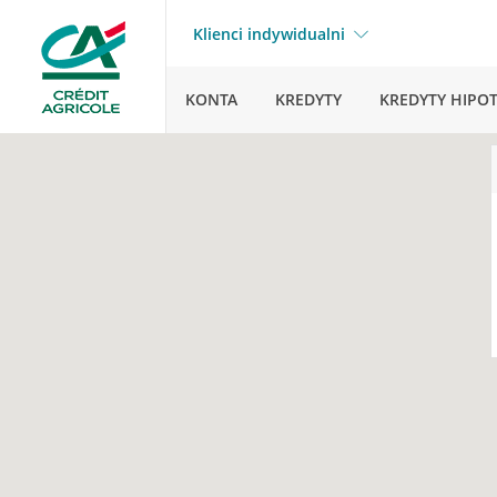
Klienci indywidualni
KONTA
KREDYTY
KREDYTY HIPO