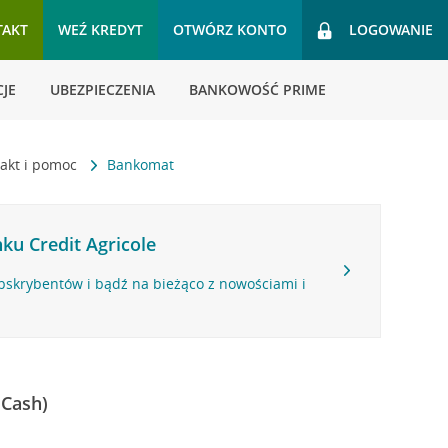
TAKT
WEŹ KREDYT
OTWÓRZ KONTO
LOGOWANIE
JE
UBEZPIECZENIA
BANKOWOŚĆ PRIME
akt i pomoc
Bankomat
ku Credit Agricole
bskrybentów i bądź na bieżąco z nowościami i
 Cash)