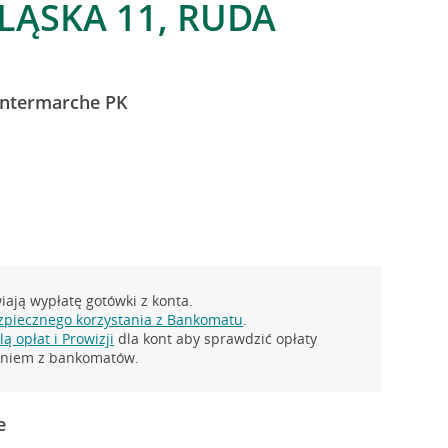
ĄSKA 11, RUDA
Intermarche PK
ają wypłatę gotówki z konta.
zpiecznego korzystania z Bankomatu
.
ą opłat i Prowizji
dla kont aby sprawdzić opłaty
taniem z bankomatów.
e