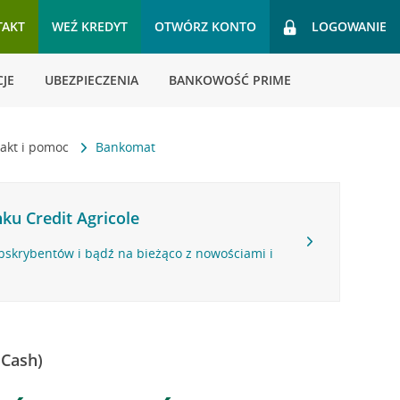
TAKT
WEŹ KREDYT
OTWÓRZ KONTO
LOGOWANIE
JE
UBEZPIECZENIA
BANKOWOŚĆ PRIME
akt i pomoc
Bankomat
ku Credit Agricole
bskrybentów i bądź na bieżąco z nowościami i
 Cash)