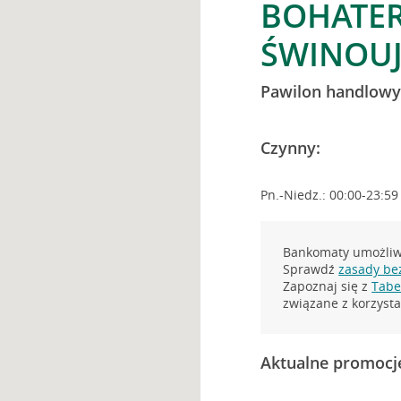
BOHATER
ŚWINOUJ
Pawilon handlow
Czynny:
Pn.-Niedz.: 00:00-23:59
Bankomaty umożliwi
Sprawdź
zasady be
Zapoznaj się z
Tabel
związane z korzys
Aktualne promocj