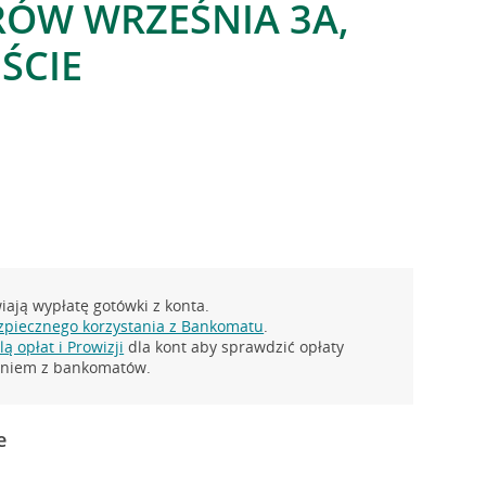
ÓW WRZEŚNIA 3A,
ŚCIE
y
ają wypłatę gotówki z konta.
zpiecznego korzystania z Bankomatu
.
ą opłat i Prowizji
dla kont aby sprawdzić opłaty
taniem z bankomatów.
e