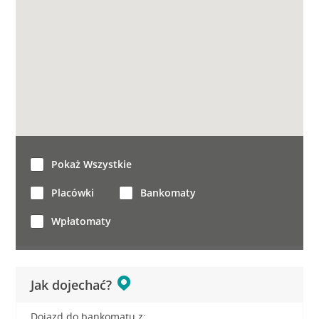
Pokaż Wszystkie
Placówki
Bankomaty
Wpłatomaty
Jak dojechać?
Dojazd do bankomatu z: