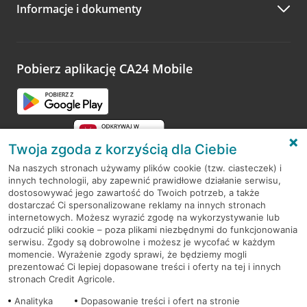
Informacje i dokumenty
Zachęcamy do podzielenia się z nami opinią o wizycie.
Wystarczy przejść na stronę
Oceń wizytę
, wyszukać
odwiedzoną placówkę i wypełnić formularz w ramach
platformy Profil Firmy w Google. Dziękujemy za wszystkie
opinie.
Pobierz aplikację CA24 Mobile
Przejdź do pytania
Twoja zgoda z korzyścią dla Ciebie
Na naszych stronach używamy plików cookie (tzw. ciasteczek) i
innych technologii, aby zapewnić prawidłowe działanie serwisu,
RODO
dostosowywać jego zawartość do Twoich potrzeb, a także
dostarczać Ci spersonalizowane reklamy na innych stronach
Regulamin serwisu
internetowych. Możesz wyrazić zgodę na wykorzystywanie lub
odrzucić pliki cookie – poza plikami niezbędnymi do funkcjonowania
Mapa serwisu
serwisu. Zgody są dobrowolne i możesz je wycofać w każdym
momencie. Wyrażenie zgody sprawi, że będziemy mogli
Polityka
Cookies
prezentować Ci lepiej dopasowane treści i oferty na tej i innych
stronach Credit Agricole.
Polityka prywatności
Analityka
Dopasowanie treści i ofert na stronie