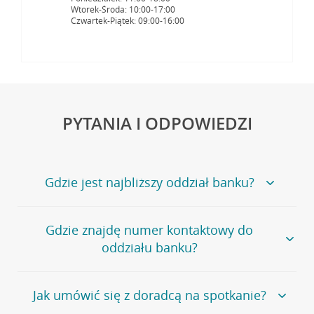
Wtorek-Środa: 10:00-17:00
Czwartek-Piątek: 09:00-16:00
PYTANIA I ODPOWIEDZI
Gdzie jest najbliższy oddział banku?
Jeśli szukasz oddziału naszego banku, zapraszamy na
Gdzie znajdę numer kontaktowy do
stronę
Placówki i bankomaty
, na której znajduje się
oddziału banku?
wygodna wyszukiwarka.
Alternatywnie, możesz skorzystać z pełnej
listy naszych
oddziałów
.
Bank Credit Agricole nie udostępnia ogólnego numeru
Jak umówić się z doradcą na spotkanie?
telefonu do placówki bankowej.
Przejdź do pytania