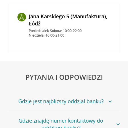
Jana Karskiego 5 (Manufaktura),
Łódź
Poniedziałek-Sobota: 10:00-22:00
Niedziela: 10:00-21:00
PYTANIA I ODPOWIEDZI
Gdzie jest najbliższy oddział banku?
Jeśli szukasz oddziału naszego banku, zapraszamy na
Gdzie znajdę numer kontaktowy do
stronę
Placówki i bankomaty
, na której znajduje się
oddziału banku?