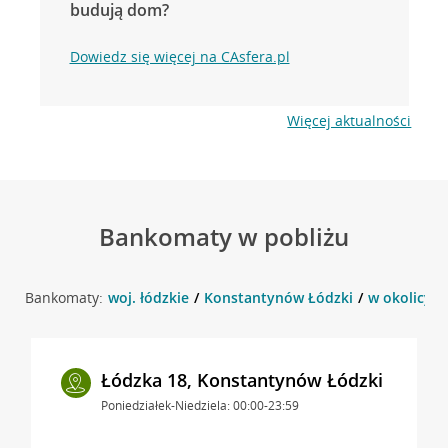
budują dom?
Dowiedz się więcej na CAsfera.pl
Więcej aktualności
Bankomaty w pobliżu
Bankomaty:
woj. łódzkie
Konstantynów Łódzki
w okolicy S
Łódzka 18, Konstantynów Łódzki
Poniedziałek-Niedziela: 00:00-23:59