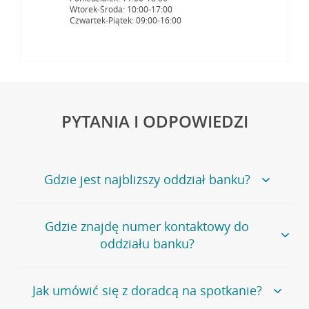
Wtorek-Środa: 10:00-17:00
Czwartek-Piątek: 09:00-16:00
PYTANIA I ODPOWIEDZI
Gdzie jest najbliższy oddział banku?
Jeśli szukasz oddziału naszego banku, zapraszamy na
Gdzie znajdę numer kontaktowy do
stronę
Placówki i bankomaty
, na której znajduje się
oddziału banku?
wygodna wyszukiwarka.
Alternatywnie, możesz skorzystać z pełnej
listy naszych
oddziałów
.
Bank Credit Agricole nie udostępnia ogólnego numeru
Jak umówić się z doradcą na spotkanie?
telefonu do placówki bankowej.
Przejdź do pytania