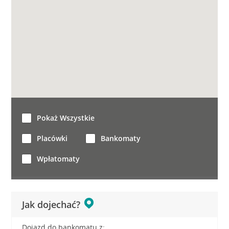
Pokaż Wszystkie
Placówki
Bankomaty
Wpłatomaty
Jak dojechać?
Dojazd do bankomatu z: