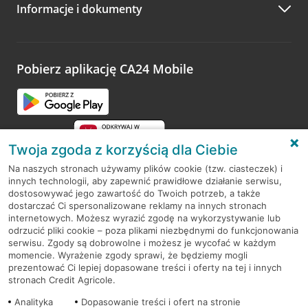
Informacje i dokumenty
Zachęcamy do podzielenia się z nami opinią o wizycie.
Wystarczy przejść na stronę
Oceń wizytę
, wyszukać
odwiedzoną placówkę i wypełnić formularz w ramach
platformy Profil Firmy w Google. Dziękujemy za wszystkie
opinie.
Pobierz aplikację CA24 Mobile
Przejdź do pytania
Twoja zgoda z korzyścią dla Ciebie
Na naszych stronach używamy plików cookie (tzw. ciasteczek) i
innych technologii, aby zapewnić prawidłowe działanie serwisu,
RODO
dostosowywać jego zawartość do Twoich potrzeb, a także
dostarczać Ci spersonalizowane reklamy na innych stronach
Regulamin serwisu
internetowych. Możesz wyrazić zgodę na wykorzystywanie lub
odrzucić pliki cookie – poza plikami niezbędnymi do funkcjonowania
Mapa serwisu
serwisu. Zgody są dobrowolne i możesz je wycofać w każdym
momencie. Wyrażenie zgody sprawi, że będziemy mogli
Polityka
Cookies
prezentować Ci lepiej dopasowane treści i oferty na tej i innych
stronach Credit Agricole.
Polityka prywatności
Analityka
Dopasowanie treści i ofert na stronie