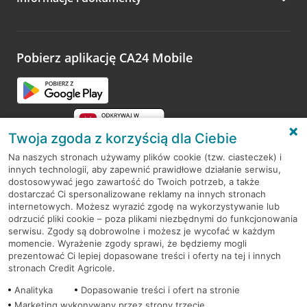
Zachęcamy do podzielenia się z nami opinią o wizycie.
Wystarczy przejść na stronę
Oceń wizytę
, wyszukać
odwiedzoną placówkę i wypełnić formularz w ramach
platformy Profil Firmy w Google. Dziękujemy za wszystkie
opinie.
Pobierz aplikację CA24 Mobile
Przejdź do pytania
Twoja zgoda z korzyścią dla Ciebie
Na naszych stronach używamy plików cookie (tzw. ciasteczek) i
innych technologii, aby zapewnić prawidłowe działanie serwisu,
RODO
dostosowywać jego zawartość do Twoich potrzeb, a także
dostarczać Ci spersonalizowane reklamy na innych stronach
Regulamin serwisu
internetowych. Możesz wyrazić zgodę na wykorzystywanie lub
odrzucić pliki cookie – poza plikami niezbędnymi do funkcjonowania
Mapa serwisu
serwisu. Zgody są dobrowolne i możesz je wycofać w każdym
momencie. Wyrażenie zgody sprawi, że będziemy mogli
Polityka
Cookies
prezentować Ci lepiej dopasowane treści i oferty na tej i innych
stronach Credit Agricole.
Polityka prywatności
Analityka
Dopasowanie treści i ofert na stronie
Marketing wykonywany przez strony trzecie