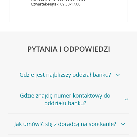
Czwartek-Piątek: 09:30-17:00
PYTANIA I ODPOWIEDZI
Gdzie jest najbliższy oddział banku?
Jeśli szukasz oddziału naszego banku, zapraszamy na
Gdzie znajdę numer kontaktowy do
stronę
Placówki i bankomaty
, na której znajduje się
oddziału banku?
wygodna wyszukiwarka.
Alternatywnie, możesz skorzystać z pełnej
listy naszych
oddziałów
.
Bank Credit Agricole nie udostępnia ogólnego numeru
Jak umówić się z doradcą na spotkanie?
telefonu do placówki bankowej.
Przejdź do pytania