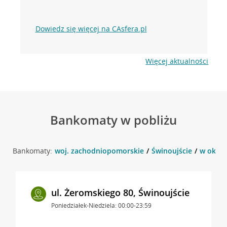
Dowiedz się więcej na CAsfera.pl
Więcej aktualności
Bankomaty w pobliżu
Bankomaty:
woj. zachodniopomorskie
Świnoujście
w okolic
ul. Żeromskiego 80, Świnoujście
Poniedziałek-Niedziela: 00:00-23:59