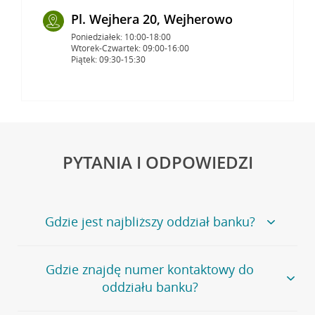
Pl. Wejhera 20, Wejherowo
Poniedziałek: 10:00-18:00
Wtorek-Czwartek: 09:00-16:00
Piątek: 09:30-15:30
PYTANIA I ODPOWIEDZI
Gdzie jest najbliższy oddział banku?
Jeśli szukasz oddziału naszego banku, zapraszamy na
Gdzie znajdę numer kontaktowy do
stronę
Placówki i bankomaty
, na której znajduje się
oddziału banku?
wygodna wyszukiwarka.
Alternatywnie, możesz skorzystać z pełnej
listy naszych