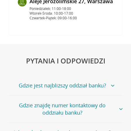
Aleje Jerozolimskie 27, Warszawa
Poniedziałek: 11:00-18:00
Wtorek-Środa: 10:00-17:00
Czwartek-Piątek: 09:00-16:00
PYTANIA I ODPOWIEDZI
Gdzie jest najbliższy oddział banku?
Jeśli szukasz oddziału naszego banku, zapraszamy na
Gdzie znajdę numer kontaktowy do
stronę
Placówki i bankomaty
, na której znajduje się
oddziału banku?
wygodna wyszukiwarka.
Alternatywnie, możesz skorzystać z pełnej
listy naszych
oddziałów
.
Bank Credit Agricole nie udostępnia ogólnego numeru