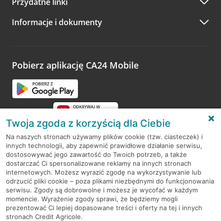
Przydatne linki
A po wizycie…
Informacje i dokumenty
Zachęcamy do podzielenia się z nami opinią o wizycie.
Wystarczy przejść na stronę
Oceń wizytę
, wyszukać
odwiedzoną placówkę i wypełnić formularz w ramach
platformy Profil Firmy w Google. Dziękujemy za wszystkie
opinie.
Pobierz aplikację CA24 Mobile
Przejdź do pytania
Twoja zgoda z korzyścią dla Ciebie
Na naszych stronach używamy plików cookie (tzw. ciasteczek) i
innych technologii, aby zapewnić prawidłowe działanie serwisu,
RODO
dostosowywać jego zawartość do Twoich potrzeb, a także
dostarczać Ci spersonalizowane reklamy na innych stronach
Regulamin serwisu
internetowych. Możesz wyrazić zgodę na wykorzystywanie lub
odrzucić pliki cookie – poza plikami niezbędnymi do funkcjonowania
Mapa serwisu
serwisu. Zgody są dobrowolne i możesz je wycofać w każdym
momencie. Wyrażenie zgody sprawi, że będziemy mogli
Polityka
Cookies
prezentować Ci lepiej dopasowane treści i oferty na tej i innych
stronach Credit Agricole.