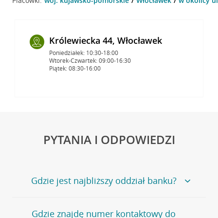
Placówki:
woj. kujawsko-pomorskie
Włocławek
w okolicy u
Królewiecka 44, Włocławek
Poniedziałek: 10:30-18:00
Wtorek-Czwartek: 09:00-16:30
Piątek: 08:30-16:00
PYTANIA I ODPOWIEDZI
Gdzie jest najbliższy oddział banku?
Jeśli szukasz oddziału naszego banku, zapraszamy na
Gdzie znajdę numer kontaktowy do