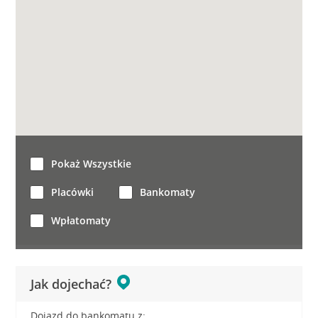
Pokaż Wszystkie
Placówki
Bankomaty
Wpłatomaty
Jak dojechać?
Dojazd do bankomatu z: