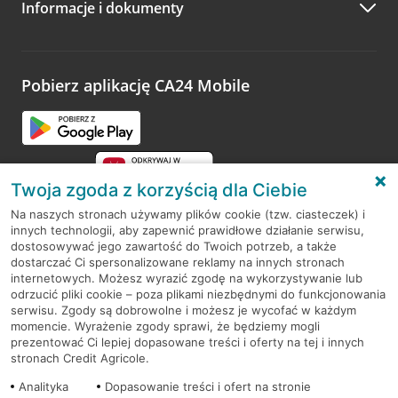
Informacje i dokumenty
Zachęcamy do podzielenia się z nami opinią o wizycie.
Wystarczy przejść na stronę
Oceń wizytę
, wyszukać
odwiedzoną placówkę i wypełnić formularz w ramach
platformy Profil Firmy w Google. Dziękujemy za wszystkie
opinie.
Pobierz aplikację CA24 Mobile
Przejdź do pytania
Twoja zgoda z korzyścią dla Ciebie
Na naszych stronach używamy plików cookie (tzw. ciasteczek) i
innych technologii, aby zapewnić prawidłowe działanie serwisu,
RODO
dostosowywać jego zawartość do Twoich potrzeb, a także
dostarczać Ci spersonalizowane reklamy na innych stronach
Regulamin serwisu
internetowych. Możesz wyrazić zgodę na wykorzystywanie lub
odrzucić pliki cookie – poza plikami niezbędnymi do funkcjonowania
Mapa serwisu
serwisu. Zgody są dobrowolne i możesz je wycofać w każdym
momencie. Wyrażenie zgody sprawi, że będziemy mogli
Polityka
Cookies
prezentować Ci lepiej dopasowane treści i oferty na tej i innych
stronach Credit Agricole.
Polityka prywatności
Analityka
Dopasowanie treści i ofert na stronie