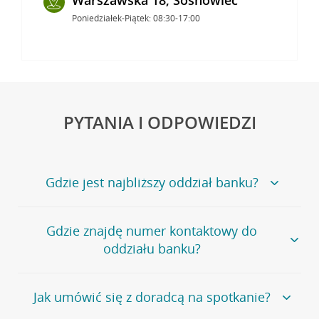
Poniedziałek-Piątek: 08:30-17:00
PYTANIA I ODPOWIEDZI
Gdzie jest najbliższy oddział banku?
Jeśli szukasz oddziału naszego banku, zapraszamy na
Gdzie znajdę numer kontaktowy do
stronę
Placówki i bankomaty
, na której znajduje się
oddziału banku?
wygodna wyszukiwarka.
Alternatywnie, możesz skorzystać z pełnej
listy naszych
oddziałów
.
Bank Credit Agricole nie udostępnia ogólnego numeru
Jak umówić się z doradcą na spotkanie?
telefonu do placówki bankowej.
Przejdź do pytania