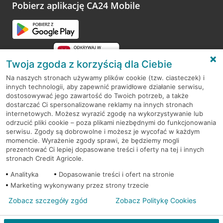
opinie.
Pobierz aplikację CA24 Mobile
Przejdź do pytania
Twoja zgoda z korzyścią dla Ciebie
Na naszych stronach używamy plików cookie (tzw. ciasteczek) i
innych technologii, aby zapewnić prawidłowe działanie serwisu,
RODO
dostosowywać jego zawartość do Twoich potrzeb, a także
dostarczać Ci spersonalizowane reklamy na innych stronach
Regulamin serwisu
internetowych. Możesz wyrazić zgodę na wykorzystywanie lub
odrzucić pliki cookie – poza plikami niezbędnymi do funkcjonowania
Mapa serwisu
serwisu. Zgody są dobrowolne i możesz je wycofać w każdym
momencie. Wyrażenie zgody sprawi, że będziemy mogli
Polityka
Cookies
prezentować Ci lepiej dopasowane treści i oferty na tej i innych
stronach Credit Agricole.
Polityka prywatności
Analityka
Dopasowanie treści i ofert na stronie
Marketing wykonywany przez strony trzecie
Zobacz szczegóły zgód
Zobacz Politykę Cookies
© 2026 Credit Agricole Bank Polska S.A. Wszelkie prawa zastrzeżone