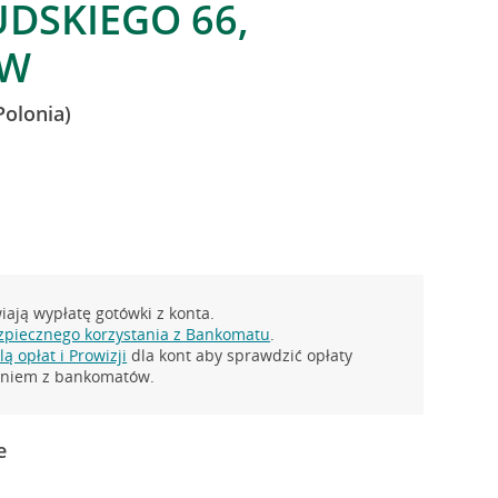
UDSKIEGO 66,
AW
Polonia)
ają wypłatę gotówki z konta.
zpiecznego korzystania z Bankomatu
.
ą opłat i Prowizji
dla kont aby sprawdzić opłaty
taniem z bankomatów.
e