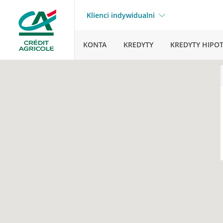
Klienci indywidualni
KONTA
KREDYTY
KREDYTY HIPO