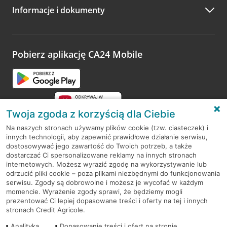
Informacje i dokumenty
Zachęcamy do podzielenia się z nami opinią o wizycie.
Wystarczy przejść na stronę
Oceń wizytę
, wyszukać
odwiedzoną placówkę i wypełnić formularz w ramach
platformy Profil Firmy w Google. Dziękujemy za wszystkie
opinie.
Pobierz aplikację CA24 Mobile
Przejdź do pytania
Twoja zgoda z korzyścią dla Ciebie
Na naszych stronach używamy plików cookie (tzw. ciasteczek) i
innych technologii, aby zapewnić prawidłowe działanie serwisu,
RODO
dostosowywać jego zawartość do Twoich potrzeb, a także
dostarczać Ci spersonalizowane reklamy na innych stronach
Regulamin serwisu
internetowych. Możesz wyrazić zgodę na wykorzystywanie lub
odrzucić pliki cookie – poza plikami niezbędnymi do funkcjonowania
Mapa serwisu
serwisu. Zgody są dobrowolne i możesz je wycofać w każdym
momencie. Wyrażenie zgody sprawi, że będziemy mogli
Polityka
Cookies
prezentować Ci lepiej dopasowane treści i oferty na tej i innych
stronach Credit Agricole.
Polityka prywatności
Analityka
Dopasowanie treści i ofert na stronie