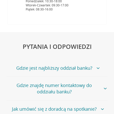
Poniedziałek: 10:30-18:00
Wtorek-Czwartek: 09:30-17:00
Piątek: 08:30-16:00
PYTANIA I ODPOWIEDZI
Gdzie jest najbliższy oddział banku?
Jeśli szukasz oddziału naszego banku, zapraszamy na
Gdzie znajdę numer kontaktowy do
stronę
Placówki i bankomaty
, na której znajduje się
oddziału banku?
wygodna wyszukiwarka.
Alternatywnie, możesz skorzystać z pełnej
listy naszych
oddziałów
.
Bank Credit Agricole nie udostępnia ogólnego numeru
Jak umówić się z doradcą na spotkanie?
telefonu do placówki bankowej.