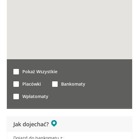
Pokaż Wszystkie
Placówki
Bankomaty
Wpłatomaty
Jak dojechać?
Dojazd do bankomatu z: