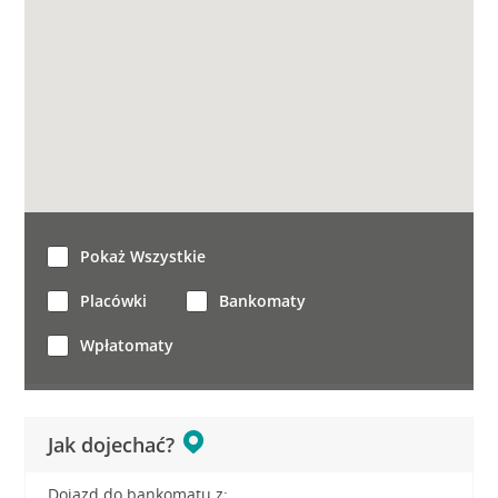
Pokaż Wszystkie
Placówki
Bankomaty
Wpłatomaty
Jak dojechać?
Dojazd do bankomatu z: