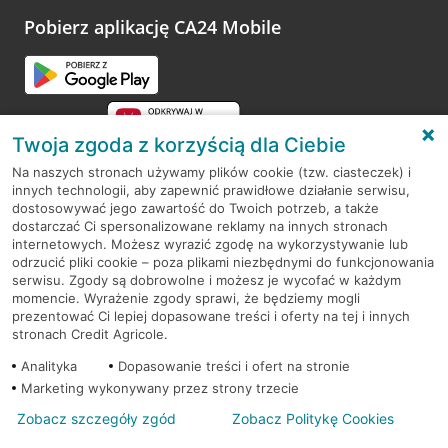
platformy Profil Firmy w Google. Dziękujemy za wszystkie
opinie.
Pobierz aplikację CA24 Mobile
Przejdź do pytania
Twoja zgoda z korzyścią dla Ciebie
Na naszych stronach używamy plików cookie (tzw. ciasteczek) i
innych technologii, aby zapewnić prawidłowe działanie serwisu,
RODO
dostosowywać jego zawartość do Twoich potrzeb, a także
dostarczać Ci spersonalizowane reklamy na innych stronach
Regulamin serwisu
internetowych. Możesz wyrazić zgodę na wykorzystywanie lub
odrzucić pliki cookie – poza plikami niezbędnymi do funkcjonowania
Mapa serwisu
serwisu. Zgody są dobrowolne i możesz je wycofać w każdym
momencie. Wyrażenie zgody sprawi, że będziemy mogli
Polityka
Cookies
prezentować Ci lepiej dopasowane treści i oferty na tej i innych
stronach Credit Agricole.
Polityka prywatności
Analityka
Dopasowanie treści i ofert na stronie
Marketing wykonywany przez strony trzecie
Zobacz szczegóły zgód
Zobacz Politykę Cookies
© 2026 Credit Agricole Bank Polska S.A. Wszelkie prawa zastrzeżone