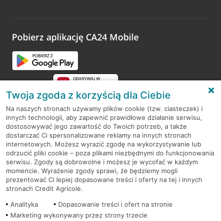
Wystarczy przejść na stronę
Oceń wizytę
, wyszukać
odwiedzoną placówkę i wypełnić formularz w ramach
platformy Profil Firmy w Google. Dziękujemy za wszystkie
opinie.
Pobierz aplikację CA24 Mobile
Przejdź do pytania
Twoja zgoda z korzyścią dla Ciebie
Na naszych stronach używamy plików cookie (tzw. ciasteczek) i
innych technologii, aby zapewnić prawidłowe działanie serwisu,
RODO
dostosowywać jego zawartość do Twoich potrzeb, a także
dostarczać Ci spersonalizowane reklamy na innych stronach
Regulamin serwisu
internetowych. Możesz wyrazić zgodę na wykorzystywanie lub
odrzucić pliki cookie – poza plikami niezbędnymi do funkcjonowania
Mapa serwisu
serwisu. Zgody są dobrowolne i możesz je wycofać w każdym
momencie. Wyrażenie zgody sprawi, że będziemy mogli
Polityka
Cookies
prezentować Ci lepiej dopasowane treści i oferty na tej i innych
stronach Credit Agricole.
Polityka prywatności
Analityka
Dopasowanie treści i ofert na stronie
Marketing wykonywany przez strony trzecie