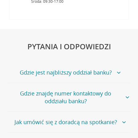
Środa: 09:30-17:00
PYTANIA I ODPOWIEDZI
Gdzie jest najbliższy oddział banku?
Jeśli szukasz oddziału naszego banku, zapraszamy na
Gdzie znajdę numer kontaktowy do
stronę
Placówki i bankomaty
, na której znajduje się
oddziału banku?
wygodna wyszukiwarka.
Alternatywnie, możesz skorzystać z pełnej
listy naszych
oddziałów
.
Bank Credit Agricole nie udostępnia ogólnego numeru
Jak umówić się z doradcą na spotkanie?
telefonu do placówki bankowej.
Przejdź do pytania
Polecamy skorzystanie z możliwości wcześniejszego