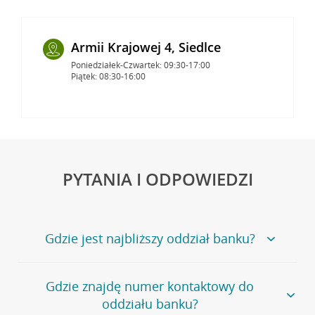
Armii Krajowej 4, Siedlce
Poniedziałek-Czwartek: 09:30-17:00
Piątek: 08:30-16:00
PYTANIA I ODPOWIEDZI
Gdzie jest najbliższy oddział banku?
Jeśli szukasz oddziału naszego banku, zapraszamy na
Gdzie znajdę numer kontaktowy do
stronę
Placówki i bankomaty
, na której znajduje się
oddziału banku?
wygodna wyszukiwarka.