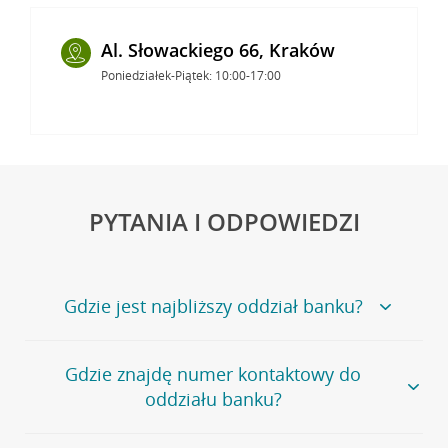
Al. Słowackiego 66, Kraków
Poniedziałek-Piątek: 10:00-17:00
PYTANIA I ODPOWIEDZI
Gdzie jest najbliższy oddział banku?
Jeśli szukasz oddziału naszego banku, zapraszamy na
Gdzie znajdę numer kontaktowy do
stronę
Placówki i bankomaty
, na której znajduje się
oddziału banku?
wygodna wyszukiwarka.
Alternatywnie, możesz skorzystać z pełnej
listy naszych