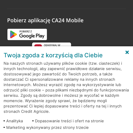
Wystarczy przejść na stronę
Oceń wizytę
, wyszukać
odwiedzoną placówkę i wypełnić formularz w ramach
platformy Profil Firmy w Google. Dziękujemy za wszystkie
opinie.
Pobierz aplikację CA24 Mobile
Przejdź do pytania
Twoja zgoda z korzyścią dla Ciebie
Na naszych stronach używamy plików cookie (tzw. ciasteczek) i
innych technologii, aby zapewnić prawidłowe działanie serwisu,
RODO
dostosowywać jego zawartość do Twoich potrzeb, a także
dostarczać Ci spersonalizowane reklamy na innych stronach
Regulamin serwisu
internetowych. Możesz wyrazić zgodę na wykorzystywanie lub
odrzucić pliki cookie – poza plikami niezbędnymi do funkcjonowania
Mapa serwisu
serwisu. Zgody są dobrowolne i możesz je wycofać w każdym
momencie. Wyrażenie zgody sprawi, że będziemy mogli
Polityka
Cookies
prezentować Ci lepiej dopasowane treści i oferty na tej i innych
stronach Credit Agricole.
Polityka prywatności
Analityka
Dopasowanie treści i ofert na stronie
Marketing wykonywany przez strony trzecie