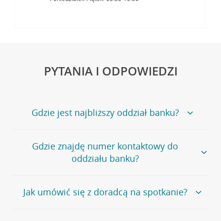
PYTANIA I ODPOWIEDZI
Gdzie jest najbliższy oddział banku?
Jeśli szukasz oddziału naszego banku, zapraszamy na
Gdzie znajdę numer kontaktowy do
stronę
Placówki i bankomaty
, na której znajduje się
oddziału banku?
wygodna wyszukiwarka.
Alternatywnie, możesz skorzystać z pełnej
listy naszych
oddziałów
.
Bank Credit Agricole nie udostępnia ogólnego numeru
Jak umówić się z doradcą na spotkanie?
telefonu do placówki bankowej.
Przejdź do pytania
Polecamy skorzystanie z możliwości wcześniejszego