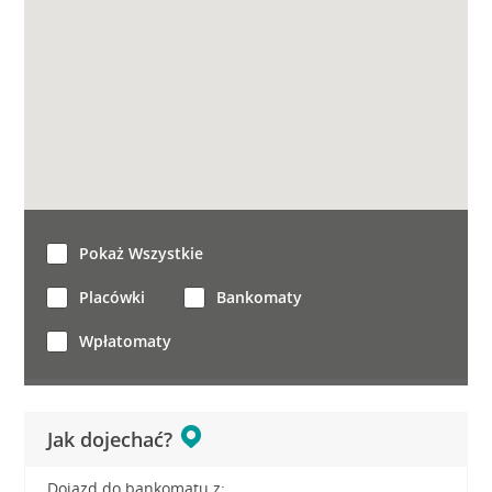
Pokaż Wszystkie
Placówki
Bankomaty
Wpłatomaty
Jak dojechać?
Dojazd do bankomatu z: