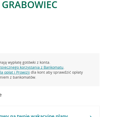
, GRABOWIEC
ają wypłatę gotówki z konta.
zpiecznego korzystania z Bankomatu
.
ą opłat i Prowizji
dla kont aby sprawdzić opłaty
taniem z bankomatów.
e
owy na twoje wakacyjne plany