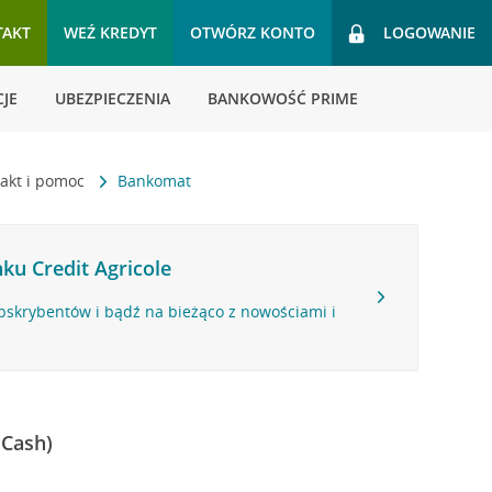
TAKT
WEŹ KREDYT
OTWÓRZ KONTO
LOGOWANIE
JE
UBEZPIECZENIA
BANKOWOŚĆ PRIME
akt i pomoc
Bankomat
ku Credit Agricole
bskrybentów i bądź na bieżąco z nowościami i
 Cash)