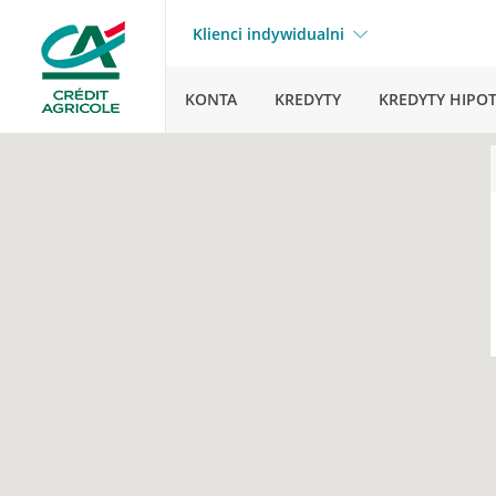
Klienci indywidualni
KONTA
KREDYTY
KREDYTY HIPO