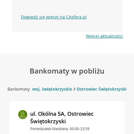
Dowiedz się więcej na CAsfera.pl
Więcej aktualności
Bankomaty w pobliżu
Bankomaty:
woj. świętokrzyskie
Ostrowiec Świętokrzyski
w
ul. Okólna 5A, Ostrowiec
Świętokrzyski
Poniedziałek-Niedziela: 00:00-23:59