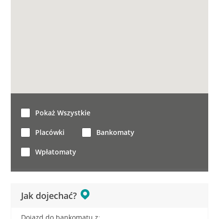
Pokaż Wszystkie
Placówki
Bankomaty
Wpłatomaty
Jak dojechać?
Dojazd do bankomatu z: