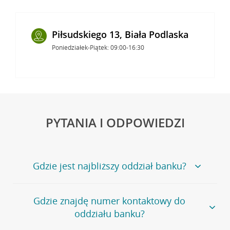
Piłsudskiego 13, Biała Podlaska
Poniedziałek-Piątek: 09:00-16:30
PYTANIA I ODPOWIEDZI
Gdzie jest najbliższy oddział banku?
Jeśli szukasz oddziału naszego banku, zapraszamy na
Gdzie znajdę numer kontaktowy do
stronę
Placówki i bankomaty
, na której znajduje się
oddziału banku?
wygodna wyszukiwarka.