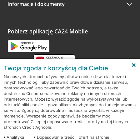
Informacje i dokumenty
Zachęcamy do podzielenia się z nami opinią o wizycie.
Wystarczy przejść na stronę
Oceń wizytę
, wyszukać
odwiedzoną placówkę i wypełnić formularz w ramach
platformy Profil Firmy w Google. Dziękujemy za wszystkie
opinie.
Pobierz aplikację CA24 Mobile
Przejdź do pytania
Twoja zgoda z korzyścią dla Ciebie
Na naszych stronach używamy plików cookie (tzw. ciasteczek) i
innych technologii, aby zapewnić prawidłowe działanie serwisu,
RODO
dostosowywać jego zawartość do Twoich potrzeb, a także
dostarczać Ci spersonalizowane reklamy na innych stronach
Regulamin serwisu
internetowych. Możesz wyrazić zgodę na wykorzystywanie lub
odrzucić pliki cookie – poza plikami niezbędnymi do funkcjonowania
Mapa serwisu
serwisu. Zgody są dobrowolne i możesz je wycofać w każdym
momencie. Wyrażenie zgody sprawi, że będziemy mogli
Polityka
Cookies
prezentować Ci lepiej dopasowane treści i oferty na tej i innych
stronach Credit Agricole.
Polityka prywatności
Analityka
Dopasowanie treści i ofert na stronie