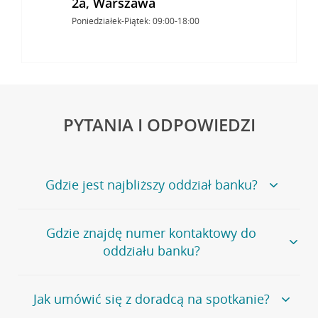
2a, Warszawa
Poniedziałek-Piątek: 09:00-18:00
PYTANIA I ODPOWIEDZI
Gdzie jest najbliższy oddział banku?
Jeśli szukasz oddziału naszego banku, zapraszamy na
Gdzie znajdę numer kontaktowy do
stronę
Placówki i bankomaty
, na której znajduje się
oddziału banku?
wygodna wyszukiwarka.
Alternatywnie, możesz skorzystać z pełnej
listy naszych
oddziałów
.
Bank Credit Agricole nie udostępnia ogólnego numeru
Jak umówić się z doradcą na spotkanie?
telefonu do placówki bankowej.
Przejdź do pytania