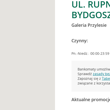
UL. RUP
BYDGOS
Galeria Przylesie
Czynny:
Pn.-Niedz.: 00:00-23:59
Bankomaty umożliwi
Sprawdź
zasady be
Zapoznaj się z
Tabel
związane z korzys
Aktualne promocj