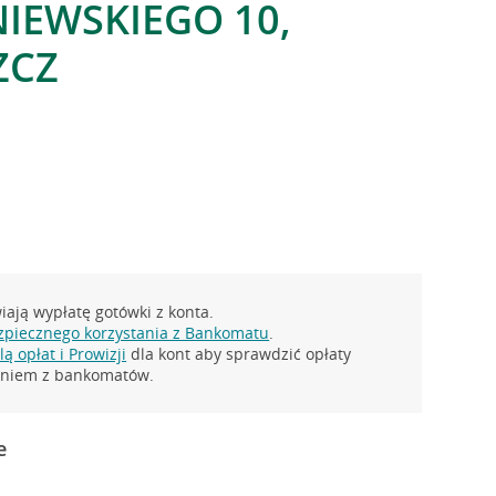
NIEWSKIEGO 10,
ZCZ
ają wypłatę gotówki z konta.
zpiecznego korzystania z Bankomatu
.
ą opłat i Prowizji
dla kont aby sprawdzić opłaty
taniem z bankomatów.
e