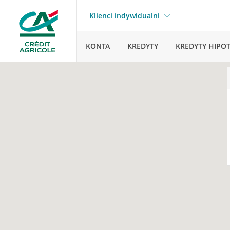
Klienci indywidualni
KONTA
KREDYTY
KREDYTY HIPO