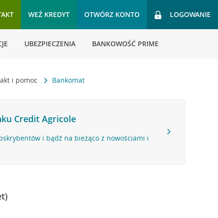
TAKT
WEŹ KREDYT
OTWÓRZ KONTO
LOGOWANIE
JE
UBEZPIECZENIA
BANKOWOŚĆ PRIME
akt i pomoc
Bankomat
ku Credit Agricole
bskrybentów i bądź na bieżąco z nowościami i
t)