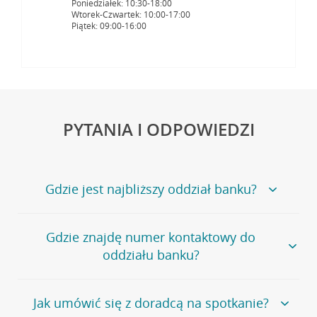
Poniedziałek: 10:30-18:00
Wtorek-Czwartek: 10:00-17:00
Piątek: 09:00-16:00
PYTANIA I ODPOWIEDZI
Gdzie jest najbliższy oddział banku?
Jeśli szukasz oddziału naszego banku, zapraszamy na
Gdzie znajdę numer kontaktowy do
stronę
Placówki i bankomaty
, na której znajduje się
oddziału banku?
wygodna wyszukiwarka.
Alternatywnie, możesz skorzystać z pełnej
listy naszych
oddziałów
.
Bank Credit Agricole nie udostępnia ogólnego numeru
Jak umówić się z doradcą na spotkanie?
telefonu do placówki bankowej.