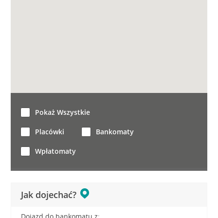
Pokaż Wszystkie
Placówki
Bankomaty
Wpłatomaty
Jak dojechać?
Dojazd do bankomatu z: