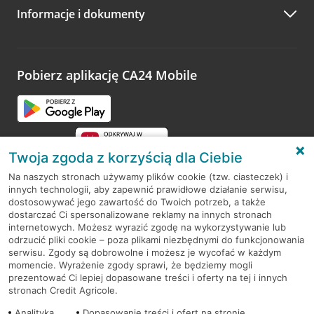
Informacje i dokumenty
Zachęcamy do podzielenia się z nami opinią o wizycie.
Wystarczy przejść na stronę
Oceń wizytę
, wyszukać
odwiedzoną placówkę i wypełnić formularz w ramach
platformy Profil Firmy w Google. Dziękujemy za wszystkie
opinie.
Pobierz aplikację CA24 Mobile
Przejdź do pytania
Twoja zgoda z korzyścią dla Ciebie
Na naszych stronach używamy plików cookie (tzw. ciasteczek) i
innych technologii, aby zapewnić prawidłowe działanie serwisu,
RODO
dostosowywać jego zawartość do Twoich potrzeb, a także
dostarczać Ci spersonalizowane reklamy na innych stronach
Regulamin serwisu
internetowych. Możesz wyrazić zgodę na wykorzystywanie lub
odrzucić pliki cookie – poza plikami niezbędnymi do funkcjonowania
Mapa serwisu
serwisu. Zgody są dobrowolne i możesz je wycofać w każdym
momencie. Wyrażenie zgody sprawi, że będziemy mogli
Polityka
Cookies
prezentować Ci lepiej dopasowane treści i oferty na tej i innych
stronach Credit Agricole.
Polityka prywatności
Analityka
Dopasowanie treści i ofert na stronie