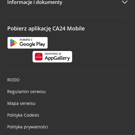
Informacje i dokumenty
Zachęcamy do podzielenia się z nami opinią o wizycie.
Wystarczy przejść na stronę
Oceń wizytę
, wyszukać
odwiedzoną placówkę i wypełnić formularz w ramach
platformy Profil Firmy w Google. Dziękujemy za wszystkie
opinie.
Pobierz aplikację CA24 Mobile
Przejdź do pytania
RODO
Regulamin serwisu
Mapa serwisu
Polityka
Cookies
Polityka prywatności