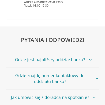
Wtorek-Czwartek: 09:00-16:30
Piątek: 08:00-15:30
PYTANIA I ODPOWIEDZI
Gdzie jest najbliższy oddział banku?
Jeśli szukasz oddziału naszego banku, zapraszamy na
Gdzie znajdę numer kontaktowy do
stronę
Placówki i bankomaty
, na której znajduje się
oddziału banku?
wygodna wyszukiwarka.
Alternatywnie, możesz skorzystać z pełnej
listy naszych
oddziałów
.
Bank Credit Agricole nie udostępnia ogólnego numeru
Jak umówić się z doradcą na spotkanie?
telefonu do placówki bankowej.
Przejdź do pytania