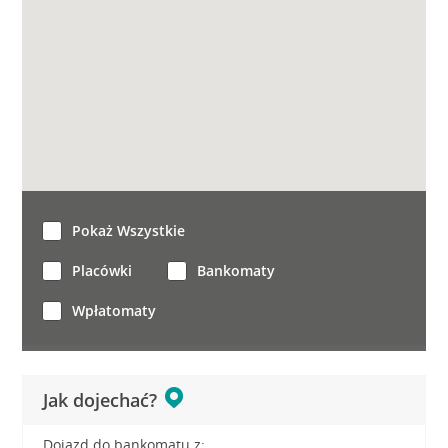
Pokaż Wszystkie
Placówki
Bankomaty
Wpłatomaty
Jak dojechać?
Dojazd do bankomatu z: