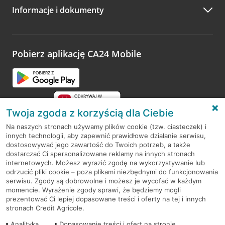
Informacje i dokumenty
Zachęcamy do podzielenia się z nami opinią o wizycie.
Wystarczy przejść na stronę
Oceń wizytę
, wyszukać
odwiedzoną placówkę i wypełnić formularz w ramach
platformy Profil Firmy w Google. Dziękujemy za wszystkie
opinie.
Pobierz aplikację CA24 Mobile
Przejdź do pytania
Twoja zgoda z korzyścią dla Ciebie
Na naszych stronach używamy plików cookie (tzw. ciasteczek) i
innych technologii, aby zapewnić prawidłowe działanie serwisu,
RODO
dostosowywać jego zawartość do Twoich potrzeb, a także
dostarczać Ci spersonalizowane reklamy na innych stronach
Regulamin serwisu
internetowych. Możesz wyrazić zgodę na wykorzystywanie lub
odrzucić pliki cookie – poza plikami niezbędnymi do funkcjonowania
Mapa serwisu
serwisu. Zgody są dobrowolne i możesz je wycofać w każdym
momencie. Wyrażenie zgody sprawi, że będziemy mogli
Polityka
Cookies
prezentować Ci lepiej dopasowane treści i oferty na tej i innych
stronach Credit Agricole.
Polityka prywatności
Analityka
Dopasowanie treści i ofert na stronie