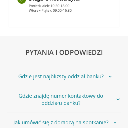
Poniedziałek: 10:30-18:00
Wtorek-Piątek: 09:00-16:30
PYTANIA I ODPOWIEDZI
Gdzie jest najbliższy oddział banku?
Jeśli szukasz oddziału naszego banku, zapraszamy na
Gdzie znajdę numer kontaktowy do
stronę
Placówki i bankomaty
, na której znajduje się
oddziału banku?
wygodna wyszukiwarka.
Alternatywnie, możesz skorzystać z pełnej
listy naszych
oddziałów
.
Bank Credit Agricole nie udostępnia ogólnego numeru
Jak umówić się z doradcą na spotkanie?
telefonu do placówki bankowej.