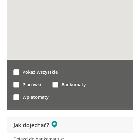
Pokaż Wszystkie
Placówki
Bankomaty
Wpłatomaty
Jak dojechać?
Dojazd do bankomatu z: