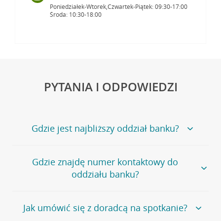
Poniedziałek-Wtorek,Czwartek-Piątek: 09:30-17:00
Środa: 10:30-18:00
PYTANIA I ODPOWIEDZI
Gdzie jest najbliższy oddział banku?
Jeśli szukasz oddziału naszego banku, zapraszamy na
Gdzie znajdę numer kontaktowy do
stronę
Placówki i bankomaty
, na której znajduje się
oddziału banku?
wygodna wyszukiwarka.
Alternatywnie, możesz skorzystać z pełnej
listy naszych
oddziałów
.
Bank Credit Agricole nie udostępnia ogólnego numeru
Jak umówić się z doradcą na spotkanie?
telefonu do placówki bankowej.
Przejdź do pytania