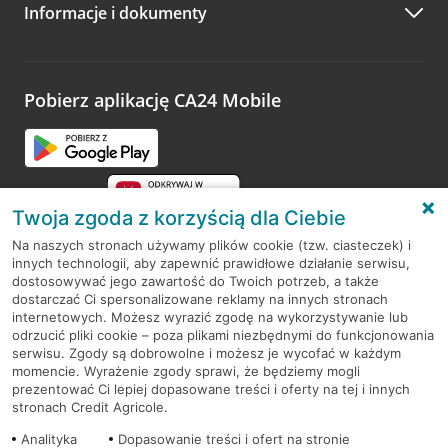
Informacje i dokumenty
Zachęcamy do podzielenia się z nami opinią o wizycie.
Wystarczy przejść na stronę
Oceń wizytę
, wyszukać
odwiedzoną placówkę i wypełnić formularz w ramach
platformy Profil Firmy w Google. Dziękujemy za wszystkie
opinie.
Pobierz aplikację CA24 Mobile
Przejdź do pytania
Twoja zgoda z korzyścią dla Ciebie
Na naszych stronach używamy plików cookie (tzw. ciasteczek) i
innych technologii, aby zapewnić prawidłowe działanie serwisu,
RODO
dostosowywać jego zawartość do Twoich potrzeb, a także
dostarczać Ci spersonalizowane reklamy na innych stronach
Regulamin serwisu
internetowych. Możesz wyrazić zgodę na wykorzystywanie lub
odrzucić pliki cookie – poza plikami niezbędnymi do funkcjonowania
Mapa serwisu
serwisu. Zgody są dobrowolne i możesz je wycofać w każdym
momencie. Wyrażenie zgody sprawi, że będziemy mogli
Polityka
Cookies
prezentować Ci lepiej dopasowane treści i oferty na tej i innych
stronach Credit Agricole.
Polityka prywatności
Analityka
Dopasowanie treści i ofert na stronie