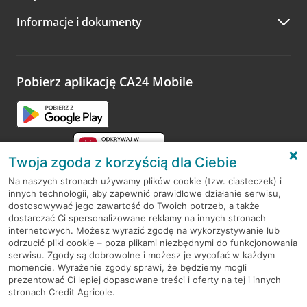
A po wizycie…
Informacje i dokumenty
Zachęcamy do podzielenia się z nami opinią o wizycie.
Wystarczy przejść na stronę
Oceń wizytę
, wyszukać
odwiedzoną placówkę i wypełnić formularz w ramach
platformy Profil Firmy w Google. Dziękujemy za wszystkie
opinie.
Pobierz aplikację CA24 Mobile
Przejdź do pytania
Twoja zgoda z korzyścią dla Ciebie
Na naszych stronach używamy plików cookie (tzw. ciasteczek) i
innych technologii, aby zapewnić prawidłowe działanie serwisu,
RODO
dostosowywać jego zawartość do Twoich potrzeb, a także
dostarczać Ci spersonalizowane reklamy na innych stronach
Regulamin serwisu
internetowych. Możesz wyrazić zgodę na wykorzystywanie lub
odrzucić pliki cookie – poza plikami niezbędnymi do funkcjonowania
Mapa serwisu
serwisu. Zgody są dobrowolne i możesz je wycofać w każdym
momencie. Wyrażenie zgody sprawi, że będziemy mogli
Polityka
Cookies
prezentować Ci lepiej dopasowane treści i oferty na tej i innych
stronach Credit Agricole.
Polityka prywatności