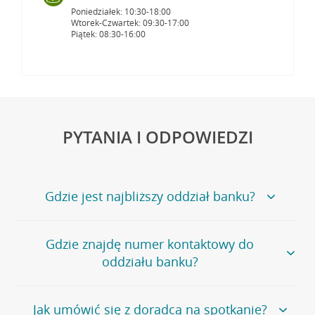
Poniedziałek: 10:30-18:00
Wtorek-Czwartek: 09:30-17:00
Piątek: 08:30-16:00
PYTANIA I ODPOWIEDZI
Gdzie jest najbliższy oddział banku?
Jeśli szukasz oddziału naszego banku, zapraszamy na
Gdzie znajdę numer kontaktowy do
stronę
Placówki i bankomaty
, na której znajduje się
oddziału banku?
wygodna wyszukiwarka.
Alternatywnie, możesz skorzystać z pełnej
listy naszych
oddziałów
.
Bank Credit Agricole nie udostępnia ogólnego numeru
Jak umówić się z doradcą na spotkanie?