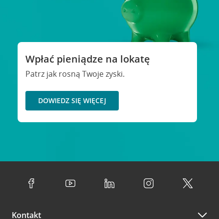
Wpłać pieniądze na lokatę
Patrz jak rosną Twoje zyski.
DOWIEDZ SIĘ WIĘCEJ
Kontakt