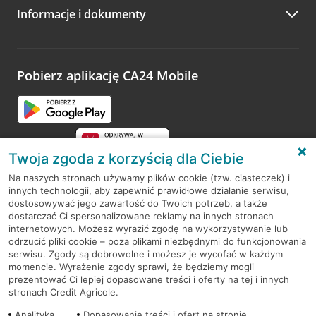
Informacje i dokumenty
Zachęcamy do podzielenia się z nami opinią o wizycie.
Wystarczy przejść na stronę
Oceń wizytę
, wyszukać
odwiedzoną placówkę i wypełnić formularz w ramach
platformy Profil Firmy w Google. Dziękujemy za wszystkie
opinie.
Pobierz aplikację CA24 Mobile
Przejdź do pytania
Twoja zgoda z korzyścią dla Ciebie
Na naszych stronach używamy plików cookie (tzw. ciasteczek) i
innych technologii, aby zapewnić prawidłowe działanie serwisu,
RODO
dostosowywać jego zawartość do Twoich potrzeb, a także
dostarczać Ci spersonalizowane reklamy na innych stronach
Regulamin serwisu
internetowych. Możesz wyrazić zgodę na wykorzystywanie lub
odrzucić pliki cookie – poza plikami niezbędnymi do funkcjonowania
Mapa serwisu
serwisu. Zgody są dobrowolne i możesz je wycofać w każdym
momencie. Wyrażenie zgody sprawi, że będziemy mogli
Polityka
Cookies
prezentować Ci lepiej dopasowane treści i oferty na tej i innych
stronach Credit Agricole.
Polityka prywatności
Analityka
Dopasowanie treści i ofert na stronie