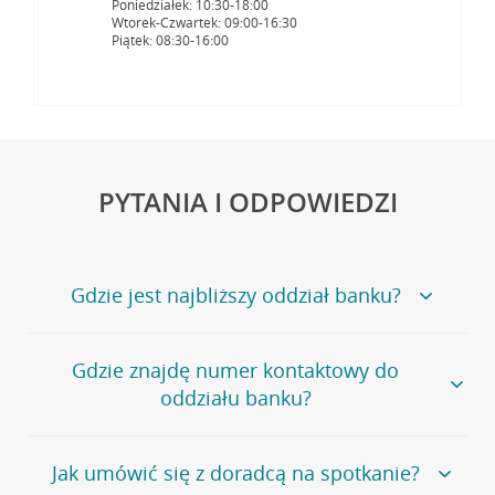
Poniedziałek: 10:30-18:00
Wtorek-Czwartek: 09:00-16:30
Piątek: 08:30-16:00
PYTANIA I ODPOWIEDZI
Gdzie jest najbliższy oddział banku?
Jeśli szukasz oddziału naszego banku, zapraszamy na
Gdzie znajdę numer kontaktowy do
stronę
Placówki i bankomaty
, na której znajduje się
oddziału banku?
wygodna wyszukiwarka.
Alternatywnie, możesz skorzystać z pełnej
listy naszych
oddziałów
.
Bank Credit Agricole nie udostępnia ogólnego numeru
Jak umówić się z doradcą na spotkanie?
telefonu do placówki bankowej.