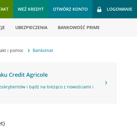
TAKT
WEŹ KREDYT
OTWÓRZ KONTO
LOGOWANIE
JE
UBEZPIECZENIA
BANKOWOŚĆ PRIME
akt i pomoc
Bankomat
ku Credit Agricole
bskrybentów i bądź na bieżąco z nowościami i
t)