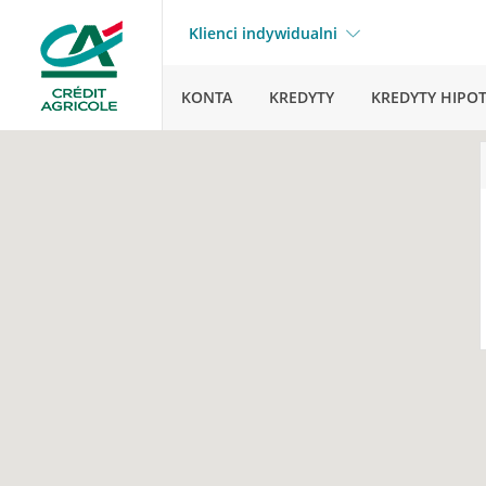
Klienci indywidualni
KONTA
KREDYTY
KREDYTY HIPO