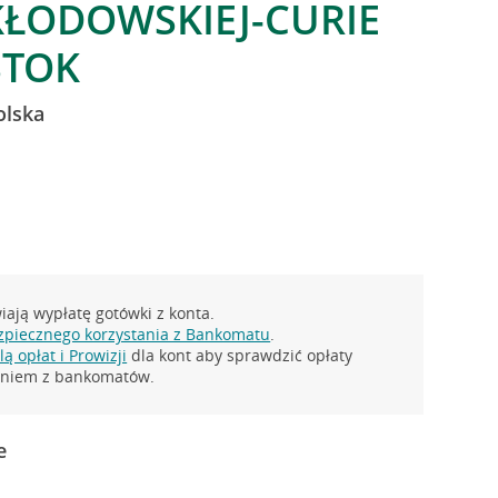
SKŁODOWSKIEJ-CURIE
STOK
olska
ają wypłatę gotówki z konta.
zpiecznego korzystania z Bankomatu
.
ą opłat i Prowizji
dla kont aby sprawdzić opłaty
taniem z bankomatów.
e