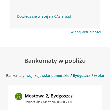
Dowiedz się więcej na CAsfera.pl
Więcej aktualności
Bankomaty w pobliżu
Bankomaty:
woj. kujawsko-pomorskie
Bydgoszcz
w okolicy
Mostowa 2, Bydgoszcz
Poniedziałek-Niedziela: 08:00-21:00