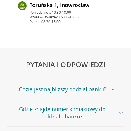
Toruńska 1, Inowrocław
Poniedziałek: 10:30-18:00
Wtorek-Czwartek: 09:00-16:30
Piątek: 08:30-16:00
PYTANIA I ODPOWIEDZI
Gdzie jest najbliższy oddział banku?
Jeśli szukasz oddziału naszego banku, zapraszamy na
Gdzie znajdę numer kontaktowy do
stronę
Placówki i bankomaty
, na której znajduje się
oddziału banku?
wygodna wyszukiwarka.
Alternatywnie, możesz skorzystać z pełnej
listy naszych