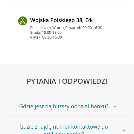
Wojska Polskiego 38, Ełk
Poniedziałek-Wtorek,Czwartek: 09:00-16:30
Środa: 10:30-18:00
Piątek: 08:30-16:00
PYTANIA I ODPOWIEDZI
Gdzie jest najbliższy oddział banku?
Jeśli szukasz oddziału naszego banku, zapraszamy na
Gdzie znajdę numer kontaktowy do
stronę
Placówki i bankomaty
, na której znajduje się
oddziału banku?