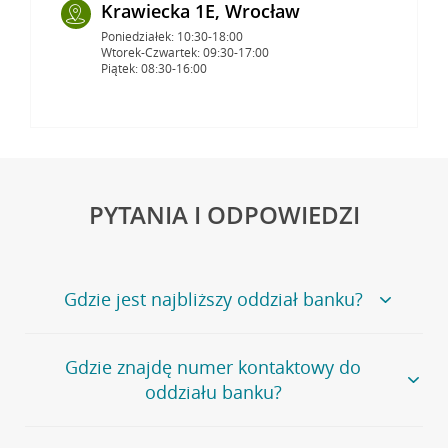
Krawiecka 1E, Wrocław
Poniedziałek: 10:30-18:00
Wtorek-Czwartek: 09:30-17:00
Piątek: 08:30-16:00
PYTANIA I ODPOWIEDZI
Gdzie jest najbliższy oddział banku?
Jeśli szukasz oddziału naszego banku, zapraszamy na
Gdzie znajdę numer kontaktowy do
stronę
Placówki i bankomaty
, na której znajduje się
oddziału banku?
wygodna wyszukiwarka.
Alternatywnie, możesz skorzystać z pełnej
listy naszych