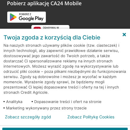
opinie.
Pobierz aplikację CA24 Mobile
Przejdź do pytania
Twoja zgoda z korzyścią dla Ciebie
Na naszych stronach używamy plików cookie (tzw. ciasteczek) i
innych technologii, aby zapewnić prawidłowe działanie serwisu,
RODO
dostosowywać jego zawartość do Twoich potrzeb, a także
dostarczać Ci spersonalizowane reklamy na innych stronach
Regulamin serwisu
internetowych. Możesz wyrazić zgodę na wykorzystywanie lub
odrzucić pliki cookie – poza plikami niezbędnymi do funkcjonowania
Mapa serwisu
serwisu. Zgody są dobrowolne i możesz je wycofać w każdym
momencie. Wyrażenie zgody sprawi, że będziemy mogli
Polityka
Cookies
prezentować Ci lepiej dopasowane treści i oferty na tej i innych
stronach Credit Agricole.
Polityka prywatności
Analityka
Dopasowanie treści i ofert na stronie
Marketing wykonywany przez strony trzecie
Zobacz szczegóły zgód
Zobacz Politykę Cookies
© 2026 Credit Agricole Bank Polska S.A. Wszelkie prawa zastrzeżone