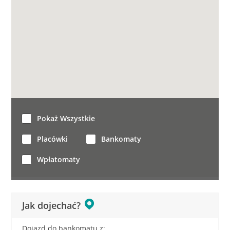
Pokaż Wszystkie
Placówki
Bankomaty
Wpłatomaty
Jak dojechać?
Dojazd do bankomatu z: