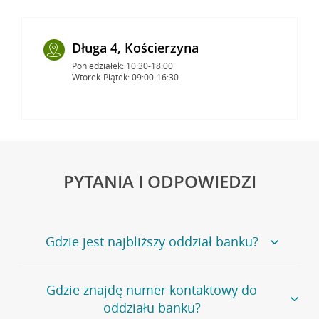
Długa 4, Kościerzyna
Poniedziałek: 10:30-18:00
Wtorek-Piątek: 09:00-16:30
PYTANIA I ODPOWIEDZI
Gdzie jest najbliższy oddział banku?
Jeśli szukasz oddziału naszego banku, zapraszamy na
Gdzie znajdę numer kontaktowy do
stronę
Placówki i bankomaty
, na której znajduje się
oddziału banku?
wygodna wyszukiwarka.