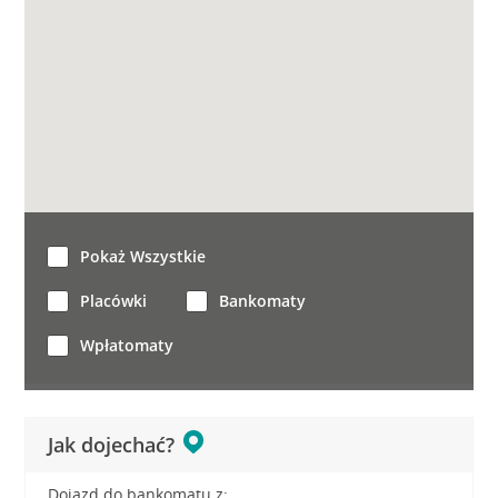
Pokaż Wszystkie
Placówki
Bankomaty
Wpłatomaty
Jak dojechać?
Dojazd do bankomatu z: