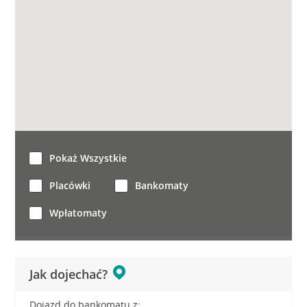
Pokaż Wszystkie
Placówki
Bankomaty
Wpłatomaty
Jak dojechać?
Dojazd do bankomatu z: