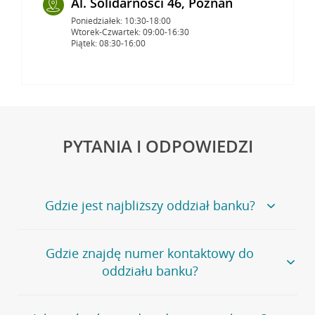
Al. Solidarności 46, Poznań
Poniedziałek: 10:30-18:00
Wtorek-Czwartek: 09:00-16:30
Piątek: 08:30-16:00
PYTANIA I ODPOWIEDZI
Gdzie jest najbliższy oddział banku?
Jeśli szukasz oddziału naszego banku, zapraszamy na
Gdzie znajdę numer kontaktowy do
stronę
Placówki i bankomaty
, na której znajduje się
oddziału banku?
wygodna wyszukiwarka.
Alternatywnie, możesz skorzystać z pełnej
listy naszych
oddziałów
.
Bank Credit Agricole nie udostępnia ogólnego numeru