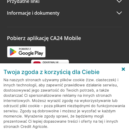
Przydatne linki
A po wizycie…
Informacje i dokumenty
Zachęcamy do podzielenia się z nami opinią o wizycie.
Wystarczy przejść na stronę
Oceń wizytę
, wyszukać
odwiedzoną placówkę i wypełnić formularz w ramach
platformy Profil Firmy w Google. Dziękujemy za wszystkie
opinie.
Pobierz aplikację CA24 Mobile
Przejdź do pytania
Twoja zgoda z korzyścią dla Ciebie
Na naszych stronach używamy plików cookie (tzw. ciasteczek) i
innych technologii, aby zapewnić prawidłowe działanie serwisu,
RODO
dostosowywać jego zawartość do Twoich potrzeb, a także
dostarczać Ci spersonalizowane reklamy na innych stronach
Regulamin serwisu
internetowych. Możesz wyrazić zgodę na wykorzystywanie lub
odrzucić pliki cookie – poza plikami niezbędnymi do funkcjonowania
Mapa serwisu
serwisu. Zgody są dobrowolne i możesz je wycofać w każdym
momencie. Wyrażenie zgody sprawi, że będziemy mogli
Polityka
Cookies
prezentować Ci lepiej dopasowane treści i oferty na tej i innych
stronach Credit Agricole.