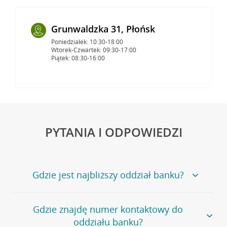
Grunwaldzka 31, Płońsk
Poniedziałek: 10:30-18:00
Wtorek-Czwartek: 09:30-17:00
Piątek: 08:30-16:00
PYTANIA I ODPOWIEDZI
Gdzie jest najbliższy oddział banku?
Jeśli szukasz oddziału naszego banku, zapraszamy na
Gdzie znajdę numer kontaktowy do
stronę
Placówki i bankomaty
, na której znajduje się
oddziału banku?
wygodna wyszukiwarka.