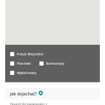
Pokaż Wszystkie
Placówki
Bankomaty
Wpłatomaty
Jak dojechać?
Dojazd do bankomatu z: