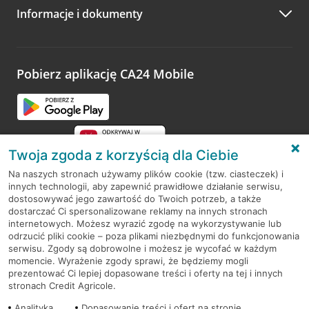
Informacje i dokumenty
Zachęcamy do podzielenia się z nami opinią o wizycie.
Wystarczy przejść na stronę
Oceń wizytę
, wyszukać
odwiedzoną placówkę i wypełnić formularz w ramach
platformy Profil Firmy w Google. Dziękujemy za wszystkie
opinie.
Pobierz aplikację CA24 Mobile
Przejdź do pytania
Twoja zgoda z korzyścią dla Ciebie
Na naszych stronach używamy plików cookie (tzw. ciasteczek) i
innych technologii, aby zapewnić prawidłowe działanie serwisu,
RODO
dostosowywać jego zawartość do Twoich potrzeb, a także
dostarczać Ci spersonalizowane reklamy na innych stronach
Regulamin serwisu
internetowych. Możesz wyrazić zgodę na wykorzystywanie lub
odrzucić pliki cookie – poza plikami niezbędnymi do funkcjonowania
Mapa serwisu
serwisu. Zgody są dobrowolne i możesz je wycofać w każdym
momencie. Wyrażenie zgody sprawi, że będziemy mogli
Polityka
Cookies
prezentować Ci lepiej dopasowane treści i oferty na tej i innych
stronach Credit Agricole.
Polityka prywatności
Analityka
Dopasowanie treści i ofert na stronie