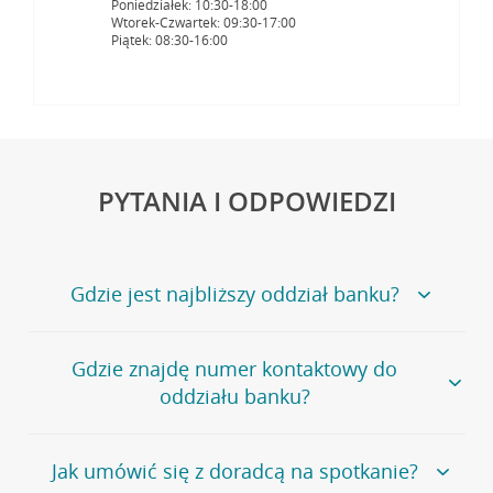
Poniedziałek: 10:30-18:00
Wtorek-Czwartek: 09:30-17:00
Piątek: 08:30-16:00
PYTANIA I ODPOWIEDZI
Gdzie jest najbliższy oddział banku?
Jeśli szukasz oddziału naszego banku, zapraszamy na
Gdzie znajdę numer kontaktowy do
stronę
Placówki i bankomaty
, na której znajduje się
oddziału banku?
wygodna wyszukiwarka.
Alternatywnie, możesz skorzystać z pełnej
listy naszych
oddziałów
.
Bank Credit Agricole nie udostępnia ogólnego numeru
Jak umówić się z doradcą na spotkanie?
telefonu do placówki bankowej.