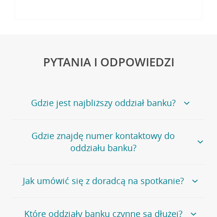
PYTANIA I ODPOWIEDZI
Gdzie jest najbliższy oddział banku?
Jeśli szukasz oddziału naszego banku, zapraszamy na
Gdzie znajdę numer kontaktowy do
stronę
Placówki i bankomaty
, na której znajduje się
oddziału banku?
wygodna wyszukiwarka.
Alternatywnie, możesz skorzystać z pełnej
listy naszych
oddziałów
.
Bank Credit Agricole nie udostępnia ogólnego numeru
Jak umówić się z doradcą na spotkanie?
telefonu do placówki bankowej.
Przejdź do pytania
Polecamy skorzystanie z możliwości wcześniejszego
Jeśli jesteś już
naszym
umówienia się z doradcą w placówce bankowej
.
Które oddziały banku czynne są dłużej?