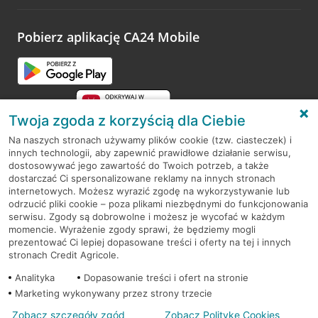
odwiedzoną placówkę i wypełnić formularz w ramach
platformy Profil Firmy w Google. Dziękujemy za wszystkie
opinie.
Pobierz aplikację CA24 Mobile
Przejdź do pytania
Twoja zgoda z korzyścią dla Ciebie
Na naszych stronach używamy plików cookie (tzw. ciasteczek) i
innych technologii, aby zapewnić prawidłowe działanie serwisu,
RODO
dostosowywać jego zawartość do Twoich potrzeb, a także
dostarczać Ci spersonalizowane reklamy na innych stronach
Regulamin serwisu
internetowych. Możesz wyrazić zgodę na wykorzystywanie lub
odrzucić pliki cookie – poza plikami niezbędnymi do funkcjonowania
Mapa serwisu
serwisu. Zgody są dobrowolne i możesz je wycofać w każdym
momencie. Wyrażenie zgody sprawi, że będziemy mogli
Polityka
Cookies
prezentować Ci lepiej dopasowane treści i oferty na tej i innych
stronach Credit Agricole.
Polityka prywatności
Analityka
Dopasowanie treści i ofert na stronie
Marketing wykonywany przez strony trzecie
Zobacz szczegóły zgód
Zobacz Politykę Cookies
© 2026 Credit Agricole Bank Polska S.A. Wszelkie prawa zastrzeżone