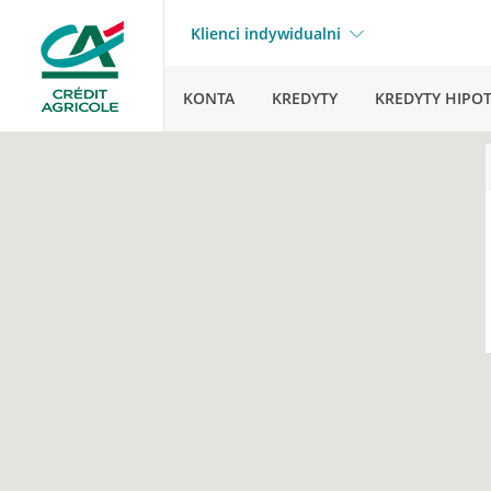
Klienci indywidualni
KONTA
KREDYTY
KREDYTY HIPO