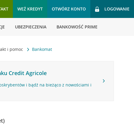
TAKT
WEŹ KREDYT
OTWÓRZ KONTO
LOGOWANIE
JE
UBEZPIECZENIA
BANKOWOŚĆ PRIME
akt i pomoc
Bankomat
ku Credit Agricole
bskrybentów i bądź na bieżąco z nowościami i
t)