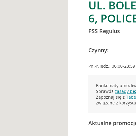
UL. BOL
6, POLIC
PSS Regulus
Czynny:
Pn.-Niedz.: 00:00-23:59
Bankomaty umożliwi
Sprawdź
zasady be
Zapoznaj się z
Tabel
związane z korzys
Aktualne promocj