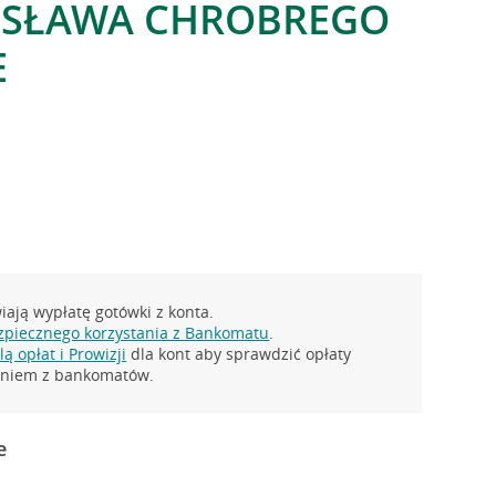
ESŁAWA CHROBREGO
E
ają wypłatę gotówki z konta.
zpiecznego korzystania z Bankomatu
.
ą opłat i Prowizji
dla kont aby sprawdzić opłaty
taniem z bankomatów.
e