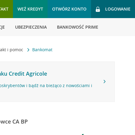
TAKT
WEŹ KREDYT
OTWÓRZ KONTO
LOGOWANIE
JE
UBEZPIECZENIA
BANKOWOŚĆ PRIME
akt i pomoc
Bankomat
ku Credit Agricole
bskrybentów i bądź na bieżąco z nowościami i
ówce CA BP