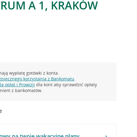
TRUM A 1, KRAKÓW
ają wypłatę gotówki z konta.
zpiecznego korzystania z Bankomatu
.
ą opłat i Prowizji
dla kont aby sprawdzić opłaty
taniem z bankomatów.
e
owy na twoje wakacyjne plany