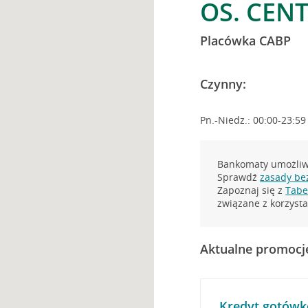
OS. CEN
Placówka CABP
Czynny:
Pn.-Niedz.: 00:00-23:59
Bankomaty umożliwi
Sprawdź
zasady be
Zapoznaj się z
Tabel
związane z korzys
Aktualne promocj
Kredyt gotówk