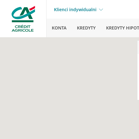
Klienci indywidualni
KONTA
KREDYTY
KREDYTY HIPO