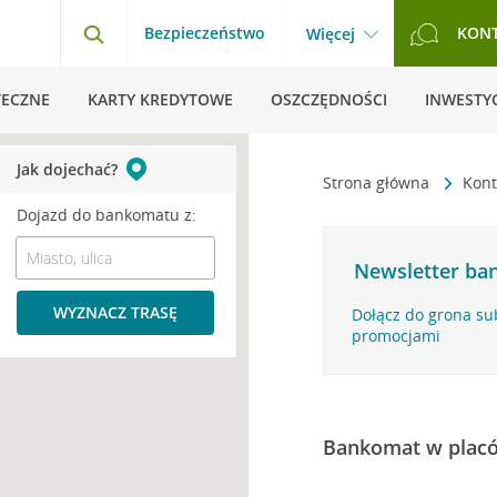
Bezpieczeństwo
KON
Więcej
TECZNE
KARTY KREDYTOWE
OSZCZĘDNOŚCI
INWESTYC
Jak dojechać?
Strona główna
Kont
Dojazd do bankomatu z:
Newsletter ban
WYZNACZ TRASĘ
Dołącz do grona su
promocjami
Bankomat w plac