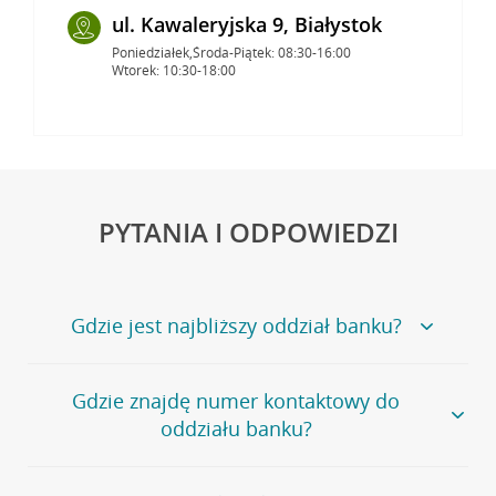
ul. Kawaleryjska 9, Białystok
Poniedziałek,Środa-Piątek: 08:30-16:00
Wtorek: 10:30-18:00
PYTANIA I ODPOWIEDZI
Gdzie jest najbliższy oddział banku?
Jeśli szukasz oddziału naszego banku, zapraszamy na
Gdzie znajdę numer kontaktowy do
stronę
Placówki i bankomaty
, na której znajduje się
oddziału banku?
wygodna wyszukiwarka.
Alternatywnie, możesz skorzystać z pełnej
listy naszych
oddziałów
.
Bank Credit Agricole nie udostępnia ogólnego numeru