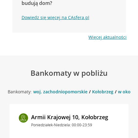
budują dom?
Dowiedz się więcej na CAsfera.pl
Więcej aktualności
Bankomaty w pobliżu
Bankomaty:
woj. zachodniopomorskie
Kołobrzeg
w okolicy
Armii Krajowej 10, Kołobrzeg
Poniedziałek-Niedziela: 00:00-23:59