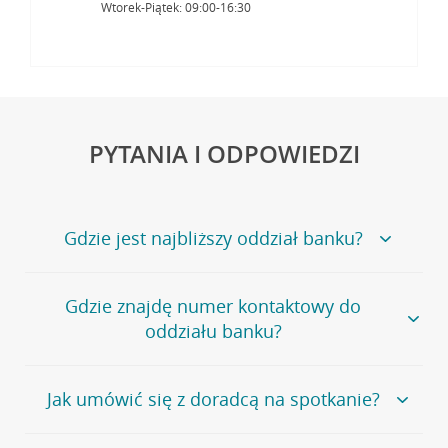
Wtorek-Piątek: 09:00-16:30
PYTANIA I ODPOWIEDZI
Gdzie jest najbliższy oddział banku?
Jeśli szukasz oddziału naszego banku, zapraszamy na
Gdzie znajdę numer kontaktowy do
stronę
Placówki i bankomaty
, na której znajduje się
oddziału banku?
wygodna wyszukiwarka.
Alternatywnie, możesz skorzystać z pełnej
listy naszych
oddziałów
.
Bank Credit Agricole nie udostępnia ogólnego numeru
Jak umówić się z doradcą na spotkanie?
telefonu do placówki bankowej.
Przejdź do pytania
Polecamy skorzystanie z możliwości wcześniejszego