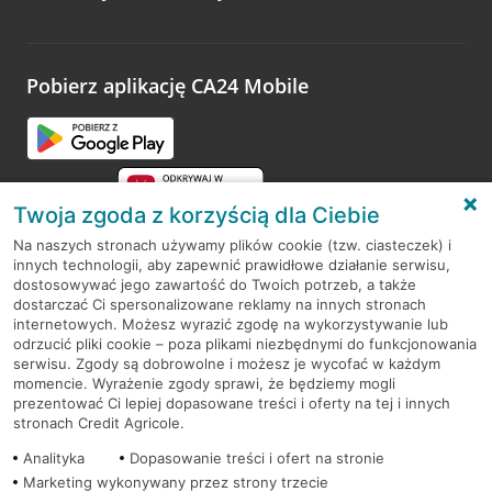
Wystarczy przejść na stronę
Oceń wizytę
, wyszukać
odwiedzoną placówkę i wypełnić formularz w ramach
platformy Profil Firmy w Google. Dziękujemy za wszystkie
opinie.
Pobierz aplikację CA24 Mobile
Przejdź do pytania
Twoja zgoda z korzyścią dla Ciebie
Na naszych stronach używamy plików cookie (tzw. ciasteczek) i
innych technologii, aby zapewnić prawidłowe działanie serwisu,
RODO
dostosowywać jego zawartość do Twoich potrzeb, a także
dostarczać Ci spersonalizowane reklamy na innych stronach
Regulamin serwisu
internetowych. Możesz wyrazić zgodę na wykorzystywanie lub
odrzucić pliki cookie – poza plikami niezbędnymi do funkcjonowania
Mapa serwisu
serwisu. Zgody są dobrowolne i możesz je wycofać w każdym
momencie. Wyrażenie zgody sprawi, że będziemy mogli
Polityka
Cookies
prezentować Ci lepiej dopasowane treści i oferty na tej i innych
stronach Credit Agricole.
Polityka prywatności
Analityka
Dopasowanie treści i ofert na stronie
Marketing wykonywany przez strony trzecie