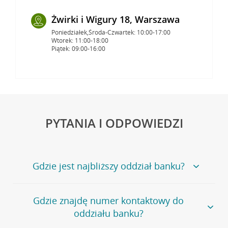
Żwirki i Wigury 18, Warszawa
Poniedziałek,Środa-Czwartek: 10:00-17:00
Wtorek: 11:00-18:00
Piątek: 09:00-16:00
PYTANIA I ODPOWIEDZI
Gdzie jest najbliższy oddział banku?
Jeśli szukasz oddziału naszego banku, zapraszamy na
Gdzie znajdę numer kontaktowy do
stronę
Placówki i bankomaty
, na której znajduje się
oddziału banku?
wygodna wyszukiwarka.