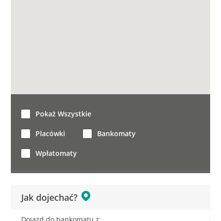
Pokaż Wszystkie
Placówki
Bankomaty
Wpłatomaty
Jak dojechać?
Dojazd do bankomatu z: