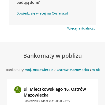
budują dom?
Dowiedz się więcej na CAsfera.pl
Więcej aktualności
Bankomaty w pobliżu
Bankomaty:
woj. mazowieckie
Ostrów Mazowiecka
w okoli
ul. Mieczkowskiego 16, Ostrów
Mazowiecka
Poniedziałek-Niedziela: 00:00-23:59